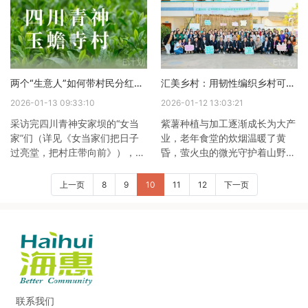
支持、四川海惠助贫服务中心
看似微不足道的捐赠日复一日、
（以下简称“海惠”）执行的乡创
悄然汇聚，最终流向远方一片需
π联盟-县域产业发展支持项目稳
要持续滋养的土地。2022年到
步推进，用精准赋能为小农户铺
2023年，在“公益宝贝”千万笔订
就发展之路，让乡村产业有了更
单的助力下，“阿里巴巴XIN益佰
两个“生意人”如何带村民分红40多万？
汇美乡村：用韧性编织乡村可持续发展的网
温暖的力量和更坚实的支撑。核
计划”支持“牦牛惠民兴村计划”落
心成果落地：政企协同，为25家
地四川省甘孜州乡城县水洼乡。
2026-01-13 09:33:10
2026-01-12 13:03:21
主体送“及时雨”通过前期细致的
阿里公益平台上无数爱心商家与
采访完四川青神安家坝的“女当
紫薯种植与加工逐渐成长为大产
沟通与筛选，并经过一场精彩的
消费者的点滴捐赠化
家”们（详见《女当家们把日子
业，老年食堂的炊烟温暖了黄
过亮堂，把村庄带向前》），我
昏，萤火虫的微光守护着山野与
们翻过山，山背后是玉蟾寺村。
溪流……从湖南的薯田到北京的
汇丰和合作伙伴四川海惠在玉蟾
蜜蜂山谷，从四川的鱼池竹林到
上一页
8
9
10
11
12
下一页
寺村持续做公益项目。同行的海
河北的一复兴地草场，来自全国
惠副主任张勇博士说，这个村子
各地的村庄，以不同方式回应着
最突出的是集体经济。2020年
同一个问题：乡村如何在不确定
以前，玉蟾寺还是贫困村，但最
的世界中稳稳向前。正如稻竹村
近5年，村集体经济累计盈利
产业带头人王解先所说：“你要
190万元，今年拿出40多万给村
我说一个韧性的标准答案，我也
民分红。40多万现金分给村民
说不出来。但好像我一直就在做
的那一天，村里可热闹了。
这件事。”这个答案，要用行动
联系我们