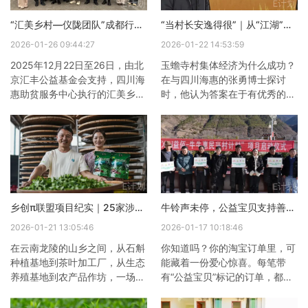
“汇美乡村—仪陇团队”成都行：走进一线取真经，共探乡村韧性发展之路
“当村长安逸得很”｜从“江湖”到村庄，两位村支书的人生急拐弯
2026-01-26 09:44:27
2026-01-22 14:53:59
2025年12月22日至26日，由北
玉蟾寺村集体经济为什么成功？
京汇丰公益基金会支持，四川海
在与四川海惠的张勇博士探讨
惠助贫服务中心执行的汇美乡村
时，他认为答案在于有优秀的村
——四川仪陇韧性乡村建设示范
领导集体，他们一有能力，二有
项目第一次集体学习活动圆满完
公心。（详见上篇《两个“生意
成。本次走访活动聚焦“经济韧
人”如何带村民分红40多
性”与“社会韧性”两大主题，通过
万？》）要理解玉蟾寺村的今
实地走访、深度交流，团队成员
天，就得认识两位关键人物——
共同学习了“乡村产业发展、合
村总支书记任福华和副书记郑志
作社运营、集体经济组织框架搭
彬。巧合的是，他俩都是经商出
乡创π联盟项目纪实｜25家涉农主体已获首笔支持金，带动上千农户共同发展
牛铃声未停，公益宝贝支持善意延伸
建、养老服务模式”等内容，为
身。是什么改变了他们的人生轨
仪陇的伙伴在乡村整体规划、产
迹？54岁的郑志彬，多年以前
2026-01-21 13:05:46
2026-01-17 10:18:46
业发展与经济组织管理方面开拓
已经是成功的生意人。他起先在
在云南龙陵的山乡之间，从石斛
你知道吗？你的淘宝订单里，可
了视野、启迪了思路。本次
家编渔网，后来发现打渔的比他
种植基地到茶叶加工厂，从生态
能藏着一份爱心惊喜。每笔带
卖渔网挣得多，便
养殖基地到农产品作坊，一场关
有“公益宝贝”标记的订单，都意
于产业振兴的实践正在悄然落
味着商家将自动捐出一部分的销
地。2025年8月起，由博世中国
售额。可能只是2分、5分，这些